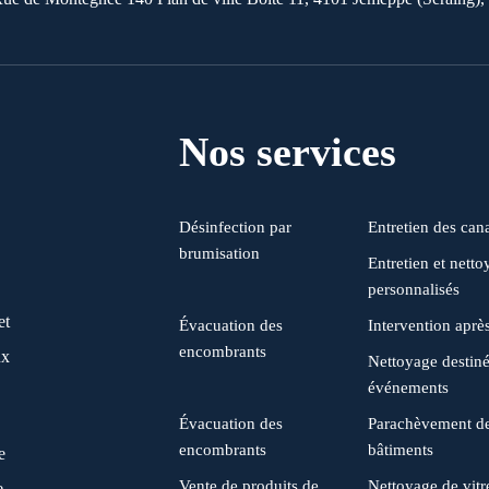
Nos services
Désinfection par
Entretien des cana
brumisation
Entretien et netto
personnalisés
et
Évacuation des
Intervention après
encombrants
ux
Nettoyage destin
événements
Évacuation des
Parachèvement d
encombrants
bâtiments
e
Vente de produits de
Nettoyage de vitr
e