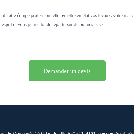
issant notre équipe professionnelle remettre en état vos locaux, votre mai
’esprit et vous permettra de repartir sur de bonnes bases.
Demander un devis
 de Montegnée 140 Plan de ville Boîte 11, 4101 Jemeppe (Seraing),